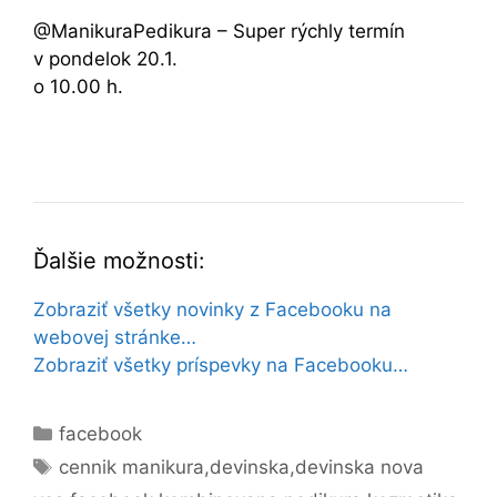
@ManikuraPedikura – Super rýchly termín
v pondelok 20.1.
o 10.00 h.
Ďalšie možnosti:
Zobraziť všetky novinky z Facebooku na
webovej stránke…
Zobraziť všetky príspevky na Facebooku…
Kategórie
facebook
Značky
cennik manikura
,
devinska
,
devinska nova