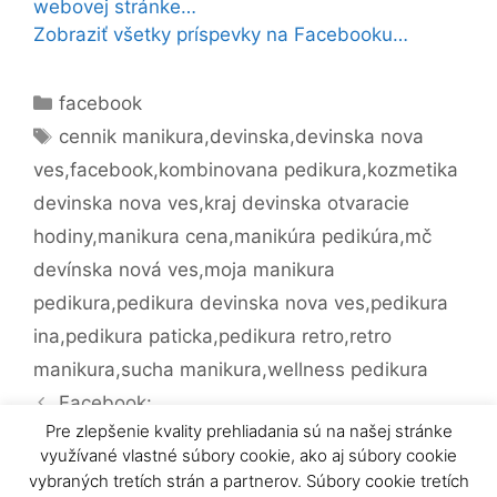
webovej stránke…
Zobraziť všetky príspevky na Facebooku…
Kategórie
facebook
Značky
cennik manikura
,
devinska
,
devinska nova
ves
,
facebook
,
kombinovana pedikura
,
kozmetika
devinska nova ves
,
kraj devinska otvaracie
hodiny
,
manikura cena
,
manikúra pedikúra
,
mč
devínska nová ves
,
moja manikura
pedikura
,
pedikura devinska nova ves
,
pedikura
ina
,
pedikura paticka
,
pedikura retro
,
retro
manikura
,
sucha manikura
,
wellness pedikura
Navigácia
Facebook:
článkami
Pre zlepšenie kvality prehliadania sú na našej stránke
https://m.facebook.com/story.php?
využívané vlastné súbory cookie, ako aj súbory cookie
story_fbid=1682220321841616
vybraných tretích strán a partnerov. Súbory cookie tretích