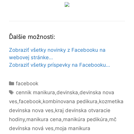
Ďalšie možnosti:
Zobraziť všetky novinky z Facebooku na
webovej stránke…
Zobraziť všetky príspevky na Facebooku…
Kategórie
facebook
Značky
cennik manikura
,
devinska
,
devinska nova
ves
,
facebook
,
kombinovana pedikura
,
kozmetika
devinska nova ves
,
kraj devinska otvaracie
hodiny
,
manikura cena
,
manikúra pedikúra
,
mč
devínska nová ves
,
moja manikura