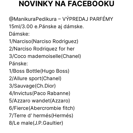
NOVINKY NA FACEBOOKU
@ManikuraPedikura – VÝPREDAJ PARFÉMY
15ml/3.00 e.Pánske aj dámske.
Dámske:
1/Narciso(Narciso Rodriguez)
2/Narciso Rodriquez for her
3/Coco mademoiselle(Chanel)
Pánske:
1/Boss Bottle(Hugo Boss)
2/Allure sport(Chanel)
3/Sauvage(Ch.Dior)
4/Invictus(Paco Rabanne)
5/Azzaro wandet(Azzaro)
6/Fierce(Abercrombie fitch)
7/Terre d‘ hermés(Hermés)
8/Le male(J.P.Gaultier)