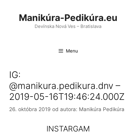
Preskočiť
na
Manikúra-Pedikúra.eu
obsah
Devínska Nová Ves – Bratislava
Menu
IG:
@manikura.pedikura.dnv –
2019-05-16T19:46:24.000Z
26. októbra 2019
od autora:
Manikúra Pedikúra
INSTARGAM