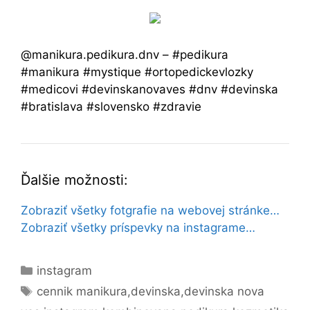
@manikura.pedikura.dnv – #pedikura
#manikura #mystique #ortopedickevlozky
#medicovi #devinskanovaves #dnv #devinska
#bratislava #slovensko #zdravie
Ďalšie možnosti:
Zobraziť všetky fotgrafie na webovej stránke…
Zobraziť všetky príspevky na instagrame…
Kategórie
instagram
Značky
cennik manikura
,
devinska
,
devinska nova