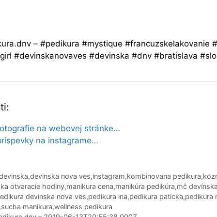
ura.dnv – #pedikura #mystique #francuzskelakovanie
kgirl #devinskanovaves #devinska #dnv #bratislava #sl
i:
fotografie na webovej stránke…
príspevky na instagrame…
devinska
,
devinska nova ves
,
instagram
,
kombinovana pedikura
,
koz
ska otvaracie hodiny
,
manikura cena
,
manikúra pedikúra
,
mč devínska
edikura devinska nova ves
,
pedikura ina
,
pedikura paticka
,
pedikura 
,
sucha manikura
,
wellness pedikura
edikura.dnv – 2019-06-13T20:55:38.000Z