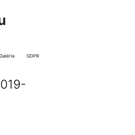
u
Galéria
GDPR
2019-