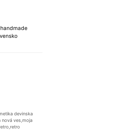
 #handmade
ovensko
metika devinska
 nová ves
,
moja
retro
,
retro