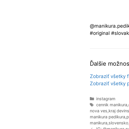
@manikura.pedik
#original #slova
Ďalšie možnost
Zobraziť všetky 
Zobraziť všetky 
Kategórie
instagram
Značky
cennik manikura
,
nova ves
,
kraj devin
manikura pedikura
,
p
manikura
,
slovensko
Navigácia
IG: @manikura.p