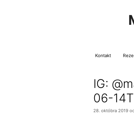
Preskočiť
na
obsah
Kontakt
Reze
IG: @m
06-14T
28. októbra 2019
od