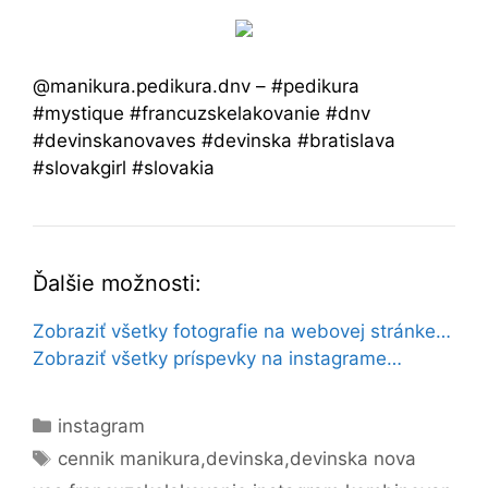
@manikura.pedikura.dnv – #pedikura
#mystique #francuzskelakovanie #dnv
#devinskanovaves #devinska #bratislava
#slovakgirl #slovakia
Ďalšie možnosti:
Zobraziť všetky fotografie na webovej stránke…
Zobraziť všetky príspevky na instagrame…
Kategórie
instagram
Značky
cennik manikura
,
devinska
,
devinska nova