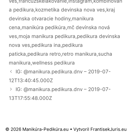
ves
,
francuzskelakovanie
,
instagram
,
kombinovan
a pedikura
,
kozmetika devinska nova ves
,
kraj
devinska otvaracie hodiny
,
manikura
cena
,
manikúra pedikúra
,
mč devínska nová
ves
,
moja manikura pedikura
,
pedikura devinska
nova ves
,
pedikura ina
,
pedikura
paticka
,
pedikura retro
,
retro manikura
,
sucha
manikura
,
wellness pedikura
Navigácia
IG: @manikura.pedikura.dnv – 2019-07-
článkami
12T13:40:45.000Z
IG: @manikura.pedikura.dnv – 2019-07-
13T17:55:48.000Z
© 2026 Manikúra-Pedikúra.eu
• Vytvoril
FrantisekJuris.eu