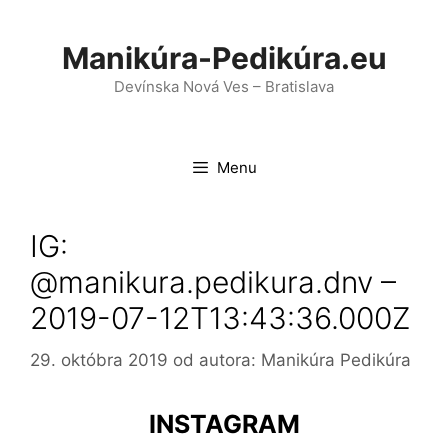
Preskočiť
na
Manikúra-Pedikúra.eu
obsah
Devínska Nová Ves – Bratislava
Menu
IG:
@manikura.pedikura.dnv –
2019-07-12T13:43:36.000Z
29. októbra 2019
od autora:
Manikúra Pedikúra
INSTAGRAM