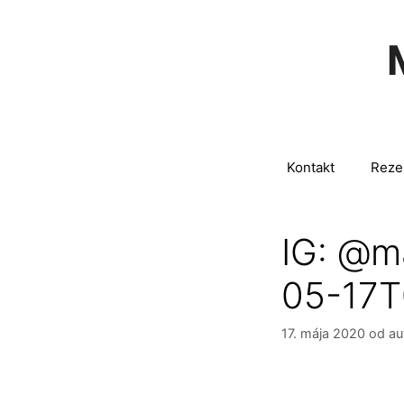
Preskočiť
na
obsah
Kontakt
Reze
IG: @m
05-17T
17. mája 2020
od au