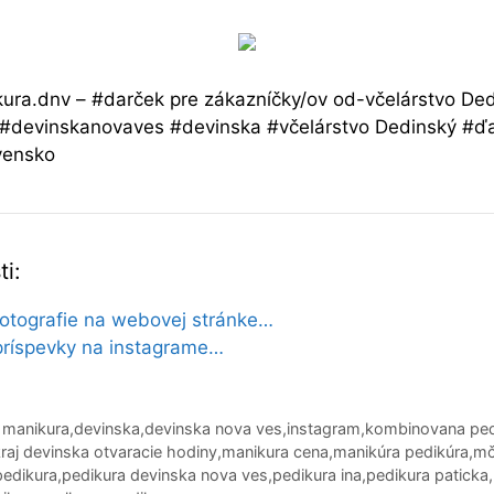
ura.dnv – #darček pre zákazníčky/ov od-včelárstvo De
#devinskanovaves #devinska #včelárstvo Dedinský #ď
vensko
i:
fotografie na webovej stránke…
príspevky na instagrame…
 manikura
,
devinska
,
devinska nova ves
,
instagram
,
kombinovana ped
raj devinska otvaracie hodiny
,
manikura cena
,
manikúra pedikúra
,
mč
pedikura
,
pedikura devinska nova ves
,
pedikura ina
,
pedikura paticka
,