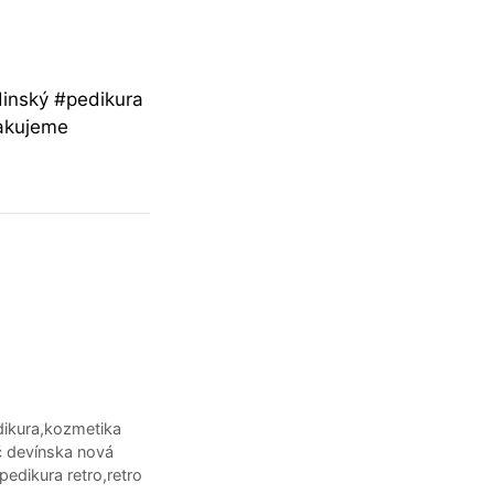
dinský #pedikura
akujeme
ikura
,
kozmetika
 devínska nová
pedikura retro
,
retro