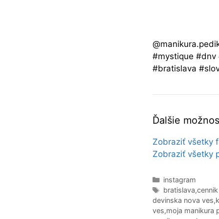
@manikura.pedik
#mystique #dnv 
#bratislava #slo
Ďalšie možnost
Zobraziť všetky 
Zobraziť všetky 
Kategórie
instagram
Značky
bratislava
,
cennik
devinska nova ves
,
k
ves
,
moja manikura 