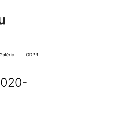
u
Galéria
GDPR
2020-