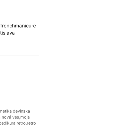
#frenchmanicure
tislava
metika devinska
 nová ves
,
moja
pedikura retro
,
retro