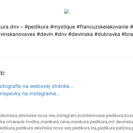
ura.dnv – #pedikura #mystique #francuzskelakovanie 
devinskanovaves #devin #dnv #devinska #dubravka #bra
i:
fotografie na webovej stránke…
príspevky na instagrame…
devinska
,
devinska nova ves
,
instagram
,
kombinovana pedikura
,
koz
ska otvaracie hodiny
,
manikura cena
,
manikúra pedikúra
,
mč devínska
edikura
,
pedikura devinska nova ves
,
pedikura ina
,
pedikura paticka
,