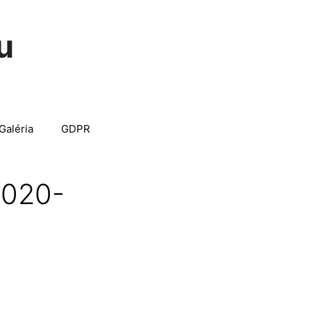
u
Galéria
GDPR
2020-