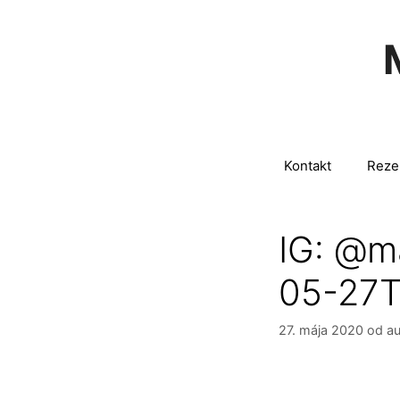
Preskočiť
na
obsah
Kontakt
Reze
IG: @m
05-27T
27. mája 2020
od au