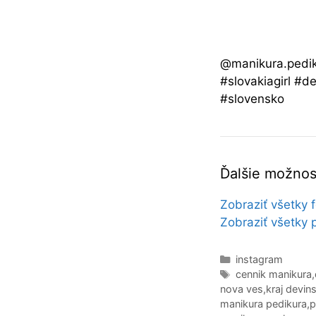
@manikura.pedik
#slovakiagirl #
#slovensko
Ďalšie možnost
Zobraziť všetky 
Zobraziť všetky 
Kategórie
instagram
Značky
cennik manikura
,
nova ves
,
kraj devin
manikura pedikura
,
p